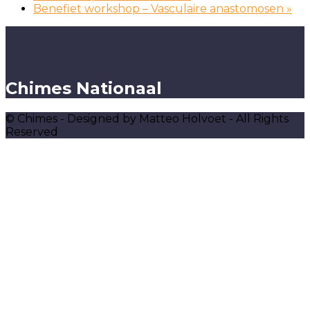
Benefiet workshop – Vasculaire anastomosen
»
Chimes Nationaal
© Chimes - Designed by Matteo Holvoet - All Rights
Reserved