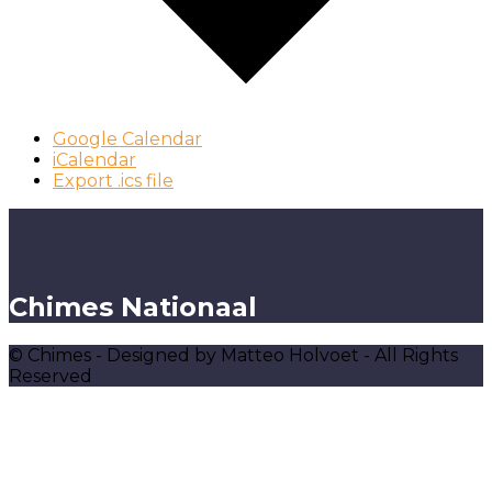
Google Calendar
iCalendar
Export .ics file
Chimes Nationaal
© Chimes - Designed by Matteo Holvoet - All Rights
Reserved