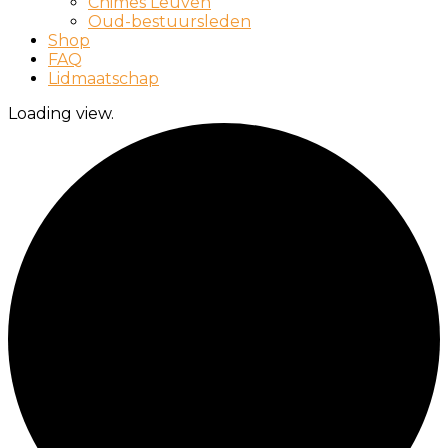
Chimes Leuven
Oud-bestuursleden
Shop
FAQ
Lidmaatschap
Loading view.